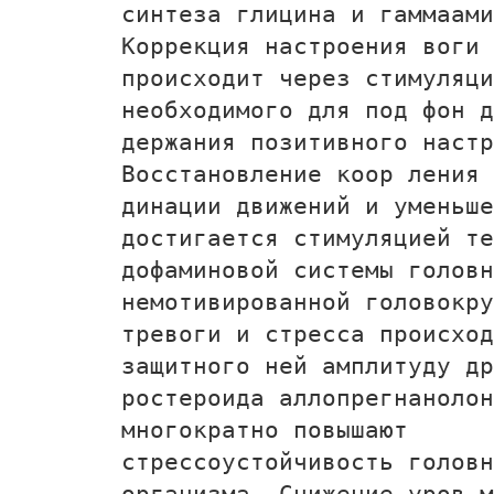
синтеза глицина и гамма­ам
Коррекция настроения воги 
происходит через стимуляци
необходимого для под­ фон д
держания позитивного настр
Восстановление коор­ ления 
динации движений и уменьше
достигается стимуляцией те
дофаминовой системы головн
немотивированной головокру
тревоги и стресса происход
защитного ней­ амплитуду др
ростероида аллопрегнанолон
многократно повышают
стрессоустойчивость головн
организма. Снижение уров­ 