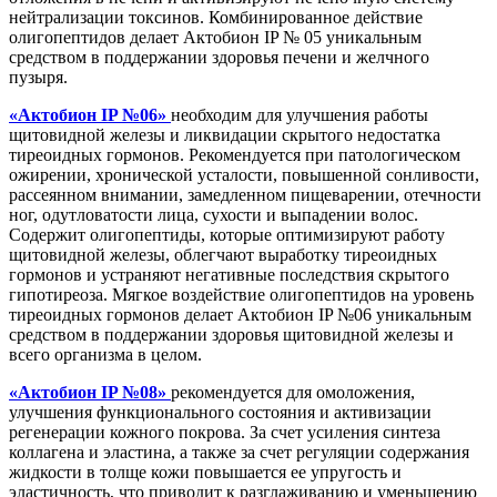
нейтрализации токсинов. Комбинированное действие
олигопептидов делает Актобион IP № 05 уникальным
средством в поддержании здоровья печени и желчного
пузыря.
«Актобион IP №06»
необходим для улучшения работы
щитовидной железы и ликвидации скрытого недостатка
тиреоидных гормонов. Рекомендуется при патологическом
ожирении, хронической усталости, повышенной сонливости,
рассеянном внимании, замедленном пищеварении, отечности
ног, одутловатости лица, сухости и выпадении волос.
Содержит олигопептиды, которые оптимизируют работу
щитовидной железы, облегчают выработку тиреоидных
гормонов и устраняют негативные последствия скрытого
гипотиреоза. Мягкое воздействие олигопептидов на уровень
тиреоидных гормонов делает Актобион IP №06 уникальным
средством в поддержании здоровья щитовидной железы и
всего организма в целом.
«Актобион IP №08»
рекомендуется для омоложения,
улучшения функционального состояния и активизации
регенерации кожного покрова. За счет усиления синтеза
коллагена и эластина, а также за счет регуляции содержания
жидкости в толще кожи повышается ее упругость и
эластичность, что приводит к разглаживанию и уменьшению