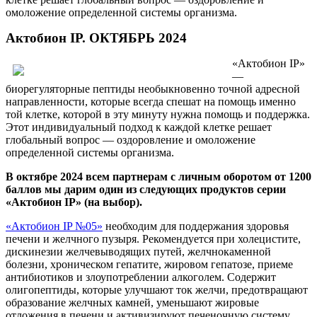
омоложение определенной системы организма.
Актобион IP. ОКТЯБРЬ 2024
«Актобион IP»
—
биорегуляторные пептиды необыкновенно точной адресной
направленности, которые всегда спешат на помощь именно
той клетке, которой в эту минуту нужна помощь и поддержка.
Этот индивидуальный подход к каждой клетке решает
глобальный вопрос — оздоровление и омоложение
определенной системы организма.
В октябре 2024 всем партнерам с личным оборотом от 1200
баллов мы дарим один из следующих продуктов серии
«Актобион IP» (на выбор).
«Актобион IP №05»
необходим для поддержания здоровья
печени и желчного пузыря. Рекомендуется при холецистите,
дискинезии желчевыводящих путей, желчнокаменной
болезни, хроническом гепатите, жировом гепатозе, приеме
антибиотиков и злоупотреблении алкоголем. Содержит
олигопептиды, которые улучшают ток желчи, предотвращают
образование желчных камней, уменьшают жировые
отложения в печени и активизируют печеночную систему