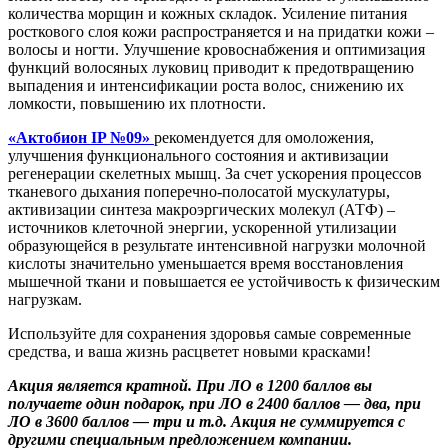
количества морщин и кожных складок. Усиление питания
росткового слоя кожи распространяется и на придатки кожи –
волосы и ногти. Улучшение кровоснабжения и оптимизация
функций волосяных луковиц приводит к предотвращению
выпадения и интенсификации роста волос, снижению их
ломкости, повышению их плотности.
«Актобион IP №09»
рекомендуется для омоложения,
улучшения функционального состояния и активизации
регенерации скелетных мышц. За счет ускорения процессов
тканевого дыхания поперечно-полосатой мускулатуры,
активизации синтеза макроэргических молекул (АТФ) –
источников клеточной энергии, ускоренной утилизации
образующейся в результате интенсивной нагрузки молочной
кислоты значительно уменьшается время восстановления
мышечной ткани и повышается ее устойчивость к физическим
нагрузкам.
Используйте для сохранения здоровья самые современные
средства, и ваша жизнь расцветет новыми красками!
Акция является кратной. При ЛО в 1200 баллов вы
получаете один подарок, при ЛО в 2400 баллов — два, при
ЛО в 3600 баллов — три и т.д. Акция не суммируется с
другими специальным предложением компании.