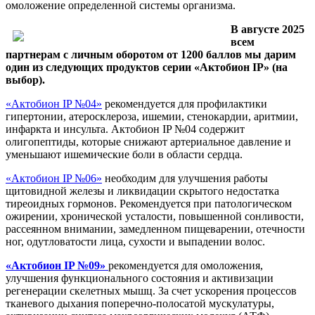
омоложение определенной системы организма.
В августе 2025
всем
партнерам с личным оборотом от 1200 баллов мы дарим
один из следующих продуктов серии «Актобион IP» (на
выбор).
«Актобион IP №04»
рекомендуется для профилактики
гипертонии, атеросклероза, ишемии, стенокардии, аритмии,
инфаркта и инсульта. Актобион IP №04 содержит
олигопептиды, которые снижают артериальное давление и
уменьшают ишемические боли в области сердца.
«Актобион IP №06»
необходим для улучшения работы
щитовидной железы и ликвидации скрытого недостатка
тиреоидных гормонов. Рекомендуется при патологическом
ожирении, хронической усталости, повышенной сонливости,
рассеянном внимании, замедленном пищеварении, отечности
ног, одутловатости лица, сухости и выпадении волос.
«Актобион IP №09»
рекомендуется для омоложения,
улучшения функционального состояния и активизации
регенерации скелетных мышц. За счет ускорения процессов
тканевого дыхания поперечно-полосатой мускулатуры,