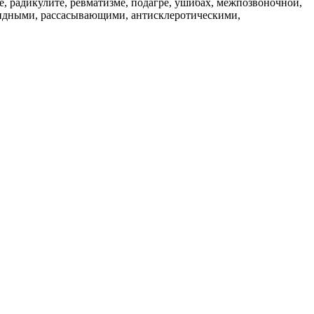
е, радикулите, ревматизме, подагре, ушибах, межпозвоночной,
цидными, рассасывающими, антисклеротическими,