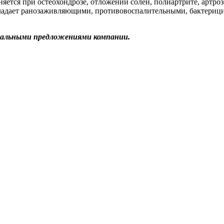
яется при остеохондрозе, отложении солей, полиартрите, артроз
бладает ранозаживляющими, противовоспалительными, бактери
иальными предложениями компании.
!