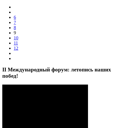
6
7
8
9
10
11
12
II Международный форум: летопись наших
побед!