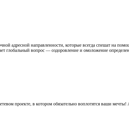
ной адресной направленности, которые всегда спешат на помощ
ает глобальный вопрос — оздоровление и омоложение определе
етевом проекте, в котором обязательно воплотятся ваши мечт