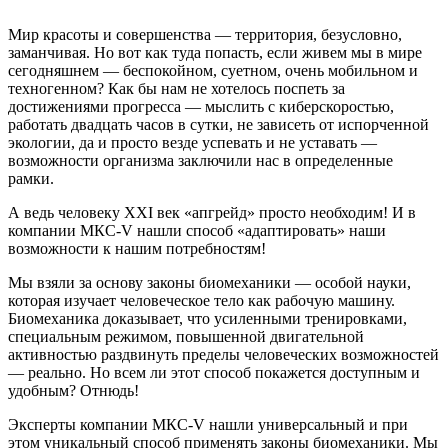
Мир красоты и совершенства — территория, безусловно,
заманчивая. Но вот как туда попасть, если живем мы в мире
сегодняшнем — беспокойном, суетном, очень мобильном и
техногенном? Как бы нам не хотелось поспеть за
достижениями прогресса — мыслить с киберскоростью,
работать двадцать часов в сутки, не зависеть от испорченной
экологии, да и просто везде успевать и не уставать —
возможности организма заключили нас в определенные
рамки.
А ведь человеку XXI век «апгрейд» просто необходим! И в
компании МКС-V нашли способ «адаптировать» наши
возможности к нашим потребностям!
Мы взяли за основу законы биомеханики — особой науки,
которая изучает человеческое тело как рабочую машину.
Биомеханика доказывает, что усиленными тренировками,
специальным режимом, повышенной двигательной
активностью раздвинуть пределы человеческих возможностей
— реально. Но всем ли этот способ покажется доступным и
удобным? Отнюдь!
Эксперты компании МКС-V нашли универсальный и при
этом уникальный способ применять законы биомеханики. Мы